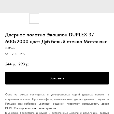
Дверное полотно Экошпон DUPLEX 37
600х2000 цвет Дуб белый стекло Мателюкс
VellDoris
SKU:
VD015292
244
р.
293
р.
Заказать
Одна из самых популярных и универсальных серий дверных полотен в
современном стиле. Простота форм, имитация текстуры натурального дерева и
большое разнообразие цветовых решений позволяют использовать двери
DUPLEX в широком спектре интерьеров.
В линейке представлены глухие и остекленные модели с различными видами