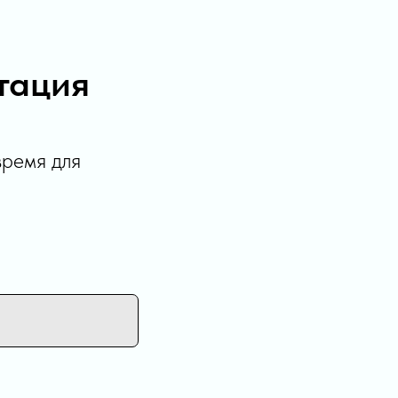
тация
время для