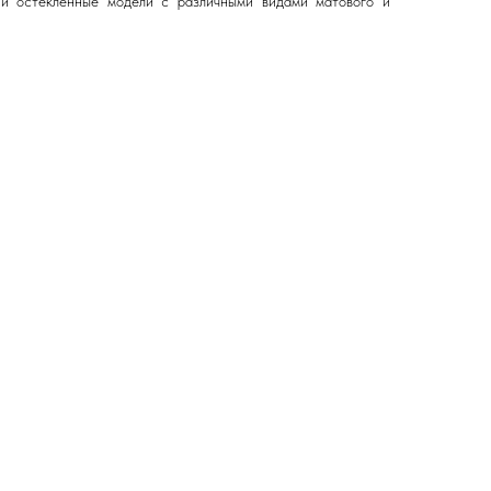
 и остекленные модели с различными видами матового и