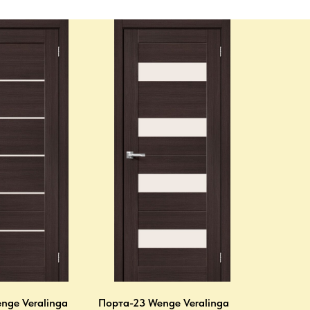
nge Veralinga
Порта-23 Wenge Veralinga