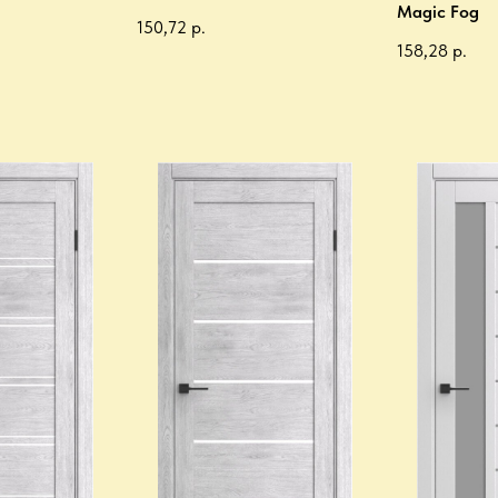
Magic Fog
150,72
р.
158,28
р.