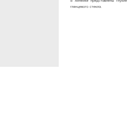
В линейке представлены глухие
глянцевого стекла.