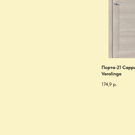
Порта-21 Capp
Veralinga
174,9
р.