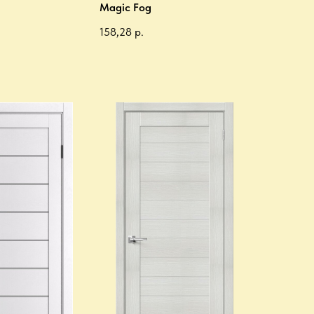
Magic Fog
158,28
р.