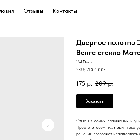
ловия
Отзывы
Контакты
Дверное полотно 
Венге стекло Мат
VellDoris
SKU:
VD010107
175
р.
209
р.
Заказать
Одна из самых популярных и уни
Простота форм, имитация тексту
решений позволяют использовать 