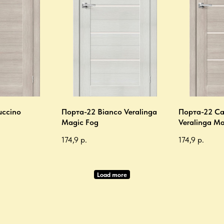
uccino
Порта-22 Bianco Veralinga
Порта-22 Ca
Magic Fog
Veralinga Ma
174,9
р.
174,9
р.
Load more