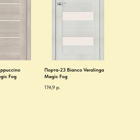
ppuccino
Порта-23 Bianco Veralinga
gic Fog
Magic Fog
174,9
р.