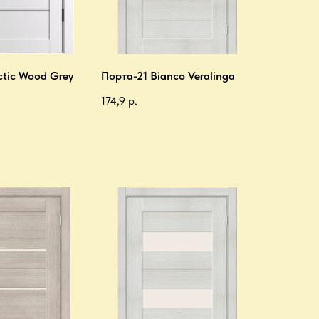
ctic Wood Grey
Порта-21 Bianco Veralinga
174,9
р.