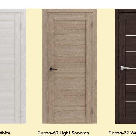
White
Порта-60 Light Sonoma
Порта-22 We