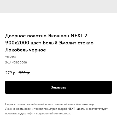
Дверное полотно Экошпон NEXT 2
900х2000 цвет Белый Эмалит стекло
Лакобель черное
VellDoris
SKU:
VD820008
279
р.
335
р.
Заказать
Серия создана для любителей новых тенденций в дизайне интерьера.
Лаконичность форм и тонкая геометрия дверей NEXT идеально соответствуют
проектам в духе лофт и современный минимализм.