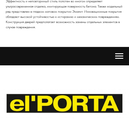
Эффектность и неповторимый стиль полотен во многом определяет
ультрасовременная отделка, имитирующая поверхность бетона. Также модельный
ряд представлен в гладком матовом покрытии Эмалит. Инновационные покрытия
обладают высокой устойчивостью к истиранию и механическим повреждениям.
Конструкция дверей предполагает возможность замены отдельных элементов в
случае повреждения.