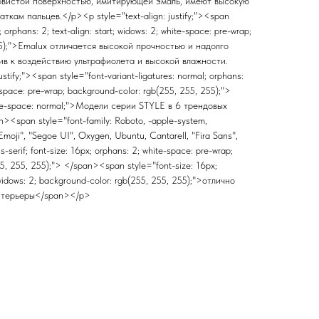
овистой поверхностью, имитирующей эмаль, имеют высокую
ткам пальцев.</p><p style="text-align: justify;"><span
; orphans: 2; text-align: start; widows: 2; white-space: pre-wrap;
55);">Emalux отличается высокой прочностью и надолго
ив к воздействию ультрафиолета и высокой влажности.
stify;"><span style="font-variant-ligatures: normal; orphans:
te-space: pre-wrap; background-color: rgb(255, 255, 255);">
white-space: normal;">Модели серии STYLE в 6 трендовых
<span style="font-family: Roboto, -apple-system,
moji", "Segoe UI", Oxygen, Ubuntu, Cantarell, "Fira Sans",
-serif; font-size: 16px; orphans: 2; white-space: pre-wrap;
55, 255, 255);"> </span><span style="font-size: 16px;
widows: 2; background-color: rgb(255, 255, 255);">отлично
нтерьеры</span></p>