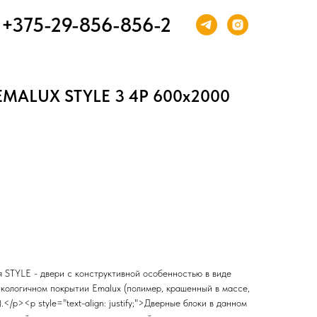
+375-29-856-856-2
EMALUX STYLE 3 4P 600х2000
ерия STYLE - двери с конструктивной особенностью в виде
экологичном покрытии Emalux (полимер, крашенный в массе,
/p><p style="text-align: justify;">Дверные блоки в данном