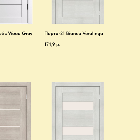
ctic Wood Grey
Порта-21 Bianco Veralinga
174,9
р.