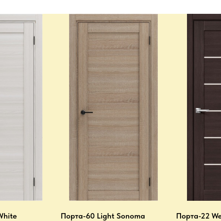
White
Порта-60 Light Sonoma
Порта-22 We