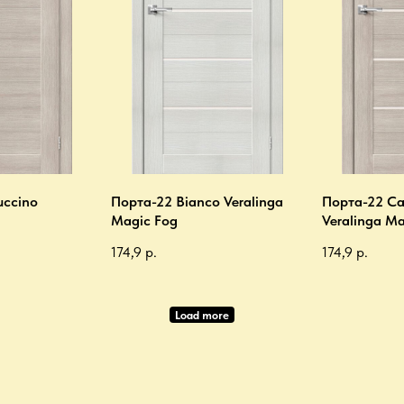
uccino
Порта-22 Bianco Veralinga
Порта-22 Ca
Magic Fog
Veralinga Ma
174,9
р.
174,9
р.
Load more