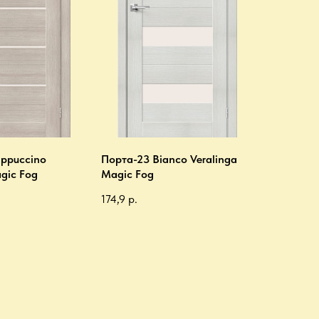
ppuccino
Порта-23 Bianco Veralinga
gic Fog
Magic Fog
174,9
р.