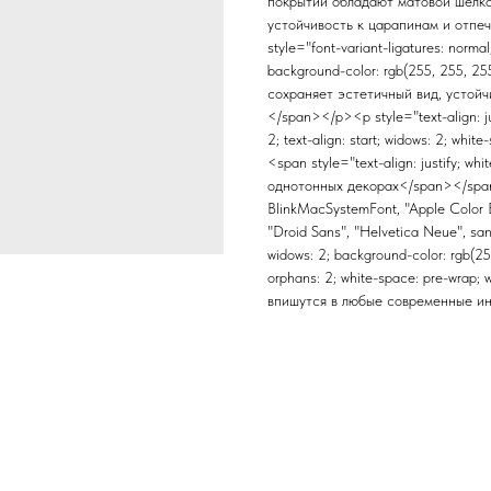
покрытии обладают матовой шелк
устойчивость к царапинам и отпеча
style="font-variant-ligatures: normal
background-color: rgb(255, 255, 2
сохраняет эстетичный вид, устойч
</span></p><p style="text-align: ju
2; text-align: start; widows: 2; whi
<span style="text-align: justify; 
однотонных декорах</span></span>
BlinkMacSystemFont, "Apple Color E
"Droid Sans", "Helvetica Neue", sans
widows: 2; background-color: rgb(2
orphans: 2; white-space: pre-wrap; 
впишутся в любые современные и