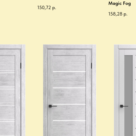
Magic Fog
150,72
р.
158,28
р.