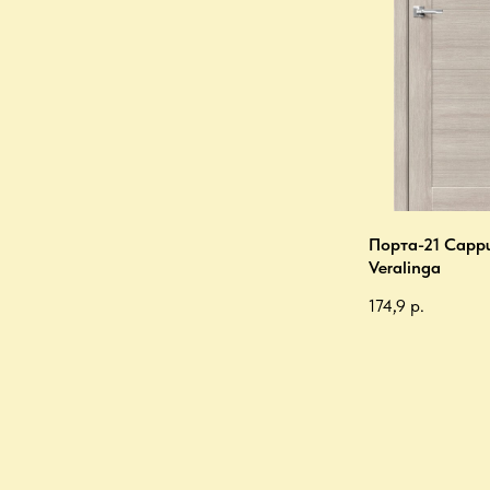
Порта-21 Capp
Veralinga
174,9
р.