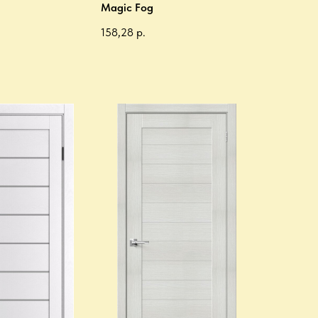
Magic Fog
158,28
р.