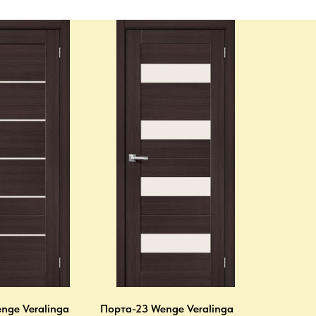
nge Veralinga
Порта-23 Wenge Veralinga