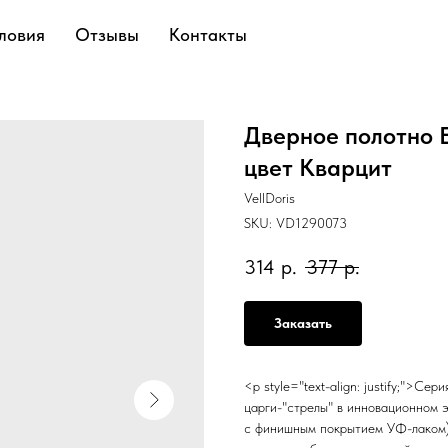
ловия
Отзывы
Контакты
Дверное полотно 
цвет Кварцит
VellDoris
SKU:
VD1290073
314
р.
377
р.
Заказать
<p style="text-align: justify;">С
царги-"стрелы" в инновационном 
с финишным покрытием УФ-лаком).<