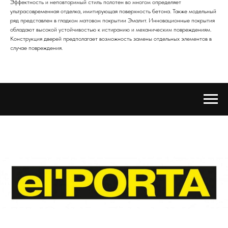
Эффектность и неповторимый стиль полотен во многом определяет
ультрасовременная отделка, имитирующая поверхность бетона. Также модельный
ряд представлен в гладком матовом покрытии Эмалит. Инновационные покрытия
обладают высокой устойчивостью к истиранию и механическим повреждениям.
Конструкция дверей предполагает возможность замены отдельных элементов в
случае повреждения.