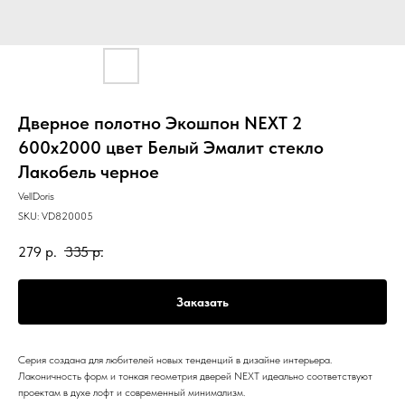
Дверное полотно Экошпон NEXT 2
600х2000 цвет Белый Эмалит стекло
Лакобель черное
VellDoris
SKU:
VD820005
279
р.
335
р.
Заказать
Серия создана для любителей новых тенденций в дизайне интерьера.
Лаконичность форм и тонкая геометрия дверей NEXT идеально соответствуют
проектам в духе лофт и современный минимализм.