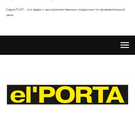
Серия FLAT - это двери с в
ысококачественным покрытием по привлекательной
цене.