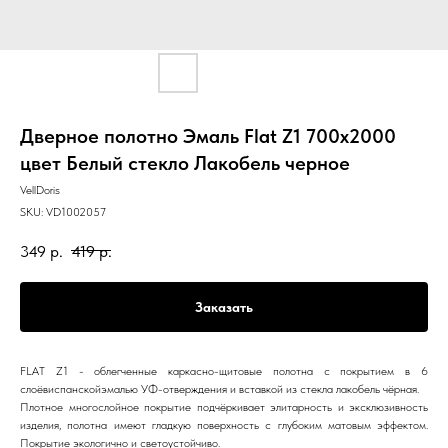
Дверное полотно Эмаль Flat Z1 700х2000
цвет Белый стекло Лакобель черное
VellDoris
SKU:
VD1002057
349
р.
419
р.
Заказать
FLAT Z1 - облегченные каркасно-щитовые полотна с покрытием в 6
слоёвиспанскойэмалью УФ-отверждения и вставкой из стекла лакобель чёрная.
Плотное многослойное покрытие подчёркивает элитарность и эксклюзивность
изделия, полотна имеют гладкую поверхность с глубоким матовым эффектом.
Покрытие экологично и светоустойчиво.