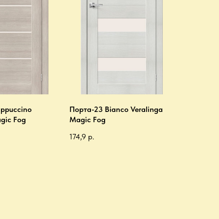
ppuccino
Порта-23 Bianco Veralinga
gic Fog
Magic Fog
174,9
р.