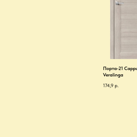
Порта-21 Capp
Veralinga
174,9
р.