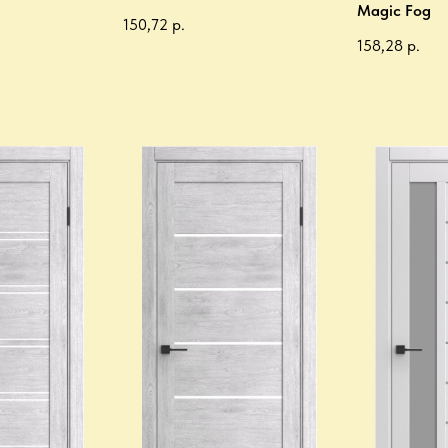
Magic Fog
150,72
р.
158,28
р.