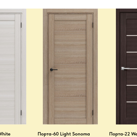
White
Порта-60 Light Sonoma
Порта-22 We