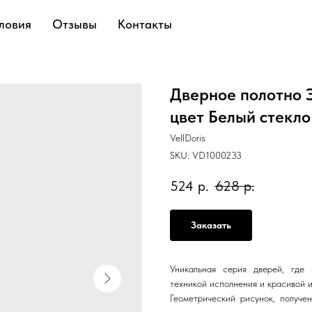
ловия
Отзывы
Контакты
Дверное полотно 
цвет Белый стекло
VellDoris
SKU:
VD1000233
524
р.
628
р.
Заказать
Уникальная серия дверей, где
техникой исполнения и красивой 
Геометрический рисунок, получе