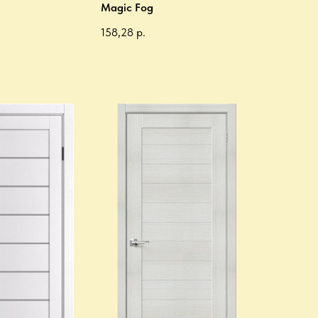
Magic Fog
158,28
р.