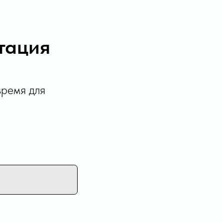
тация
время для