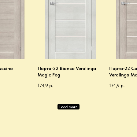
uccino
Порта-22 Bianco Veralinga
Порта-22 Ca
Magic Fog
Veralinga Ma
174,9
р.
174,9
р.
Load more