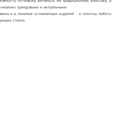
ожность по-новому взглянуть на традиционную классику, а
имально трендовыми и актуальными.
жена и в линейке остекленных моделей - к полотну любого
ующее стекло.