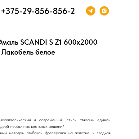
+375-29-856-856-2
Эмаль SCANDI S Z1 600х2000
 Лакобель белое
 неоклассический и современный стили связаны единой
идеей необычных цветовых решений.
нный методом глубокой фрезеровки на полотне, и гладкая