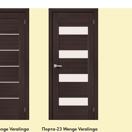
nge Veralinga
Порта-23 Wenge Veralinga