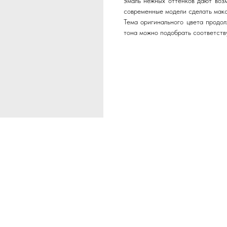
эмаль нежных оттенков дают возм
современные модели сделать макс
Тема оригинального цвета продол
тона можно подобрать соответств