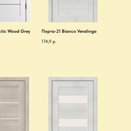
ctic Wood Grey
Порта-21 Bianco Veralinga
174,9
р.