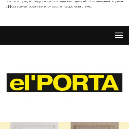
полотнам придает округлая кромка отдельных деталей. В остекленных моделях
эффект усилен графичным рисунком на поверхности стекла.