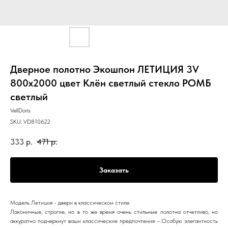
Дверное полотно Экошпон ЛЕТИЦИЯ 3V
800х2000 цвет Клён светлый стекло РОМБ
светлый
VellDoris
SKU:
VD810622
333
р.
471
р.
Заказать
Модель Летиция - двери в классическом стиле.
Лаконичные, строгие, но в то же время очень стильные полотна отчетливо, но
аккуратно подчеркнут ваши классические предпочтения –.Особую элегантность