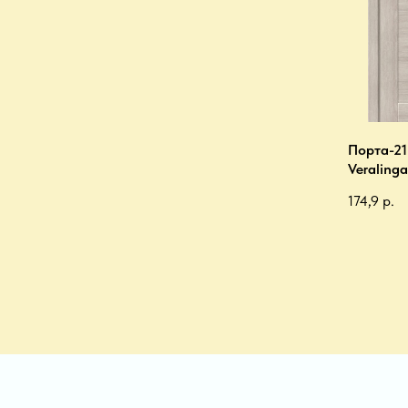
Порта-21
Veralinga
174,9
р.