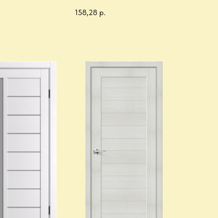
158,28
р.