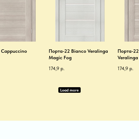
 Cappuccino
Порта-22 Bianco Veralinga
Порта-22
Magic Fog
Veralinga
174,9
р.
174,9
р.
Load more