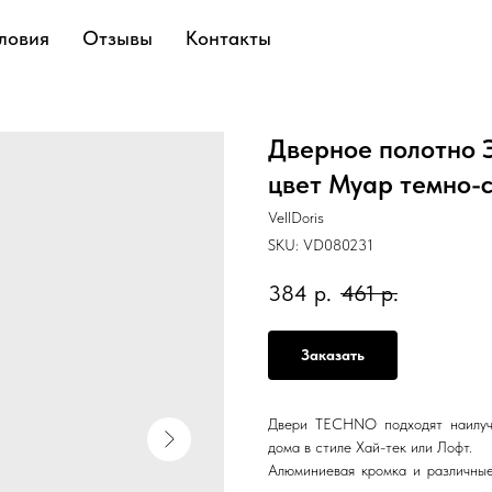
ловия
Отзывы
Контакты
Дверное полотно
цвет Муар темно-
VellDoris
SKU:
VD080231
384
р.
461
р.
Заказать
Двери TECHNO подходят наилуч
дома в стиле Хай-тек или Лофт.
Алюминиевая кромка и различные