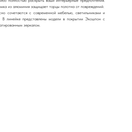
 либо полностью раскрыть ваши интерьерные предпочтения.
мка из алюминия защищает торцы полотна от повреждений.
о сочетаются с современной мебелью, светильниками и
й. В линейке представлены модели в покрытии Экошпон с
атированным зеркалом.