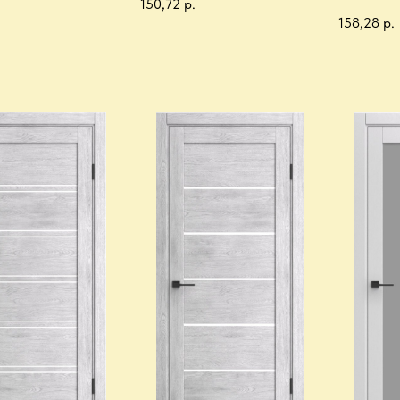
150,72
р.
158,28
р.