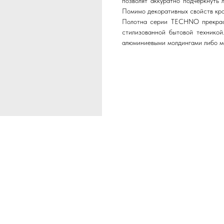
позволят аккуратно подчеркнуть
Помимо декоративных свойств кро
Полотна серии TECHNO прекрасн
стилизованной бытовой технико
алюминиевыми молдингами либо м