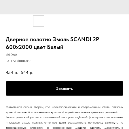
Дверное полотно Эмаль SCANDI 2P
600х2000 цвет Белый
VellDoris
SKU:
VD1000249
454
р.
544
р.
Заказать
Уникальная серия дверей, где неоклассический и современный стили связаны
единой техникой исполнения и красивой идеей необычных цветовых решений.
Геометрический рисунок, полученный методом глубокой фрезеровки на полотне,
и гладкая эмаль нежных оттенков дают возможность по-новому взглянуть на
традиционную классику, а современные модели сделать максимально