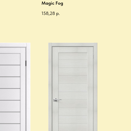
Magic Fog
158,28
р.