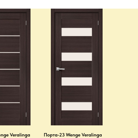
nge Veralinga
Порта-23 Wenge Veralinga