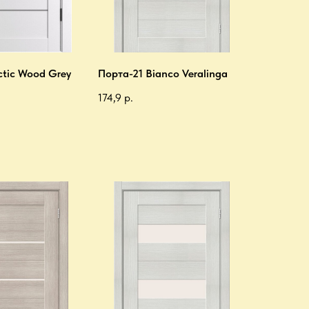
ctic Wood Grey
Порта-21 Bianco Veralinga
174,9
р.