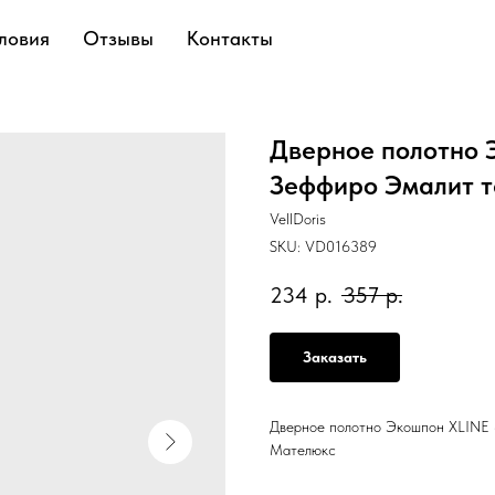
ловия
Отзывы
Контакты
Дверное полотно 
Зеффиро Эмалит т
VellDoris
SKU:
VD016389
234
р.
357
р.
Заказать
Дверное полотно Экошпон XLINE 
Мателюкс