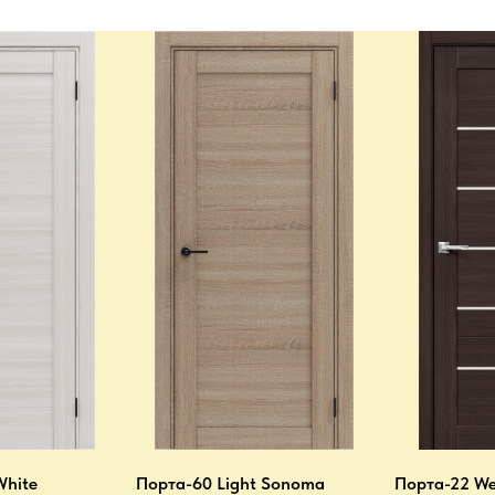
White
Порта-60 Light Sonoma
Порта-22 We