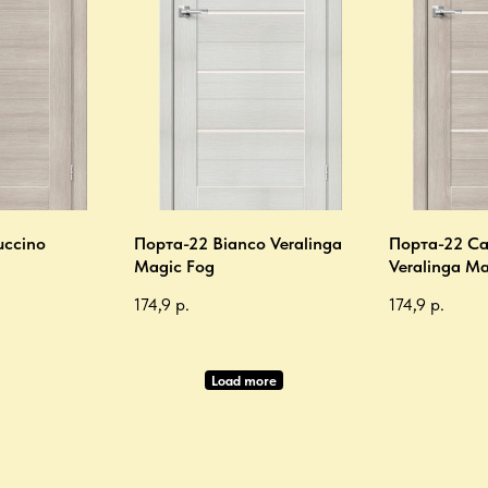
uccino
Порта-22 Bianco Veralinga
Порта-22 Ca
Magic Fog
Veralinga Ma
174,9
р.
174,9
р.
Load more