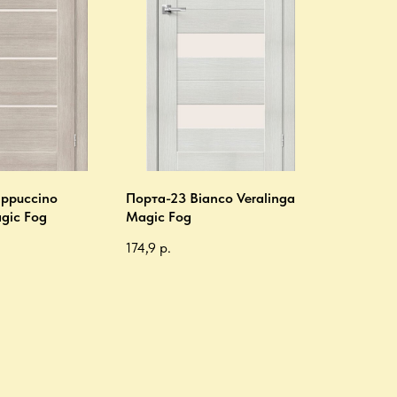
ppuccino
Порта-23 Bianco Veralinga
gic Fog
Magic Fog
174,9
р.