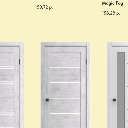
Magic Fog
150,72
р.
158,28
р.