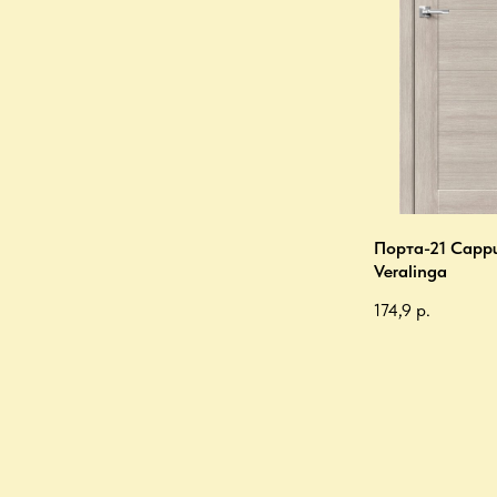
Порта-21 Capp
Veralinga
174,9
р.