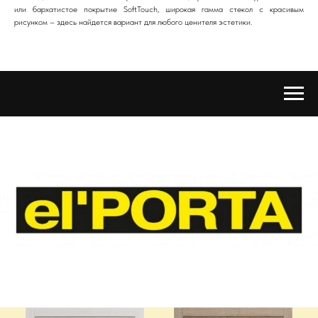
или бархатистое покрытие SoftTouch, широкая гамма стекол с красивым
рисунком – здесь найдется вариант для любого ценителя эстетики.