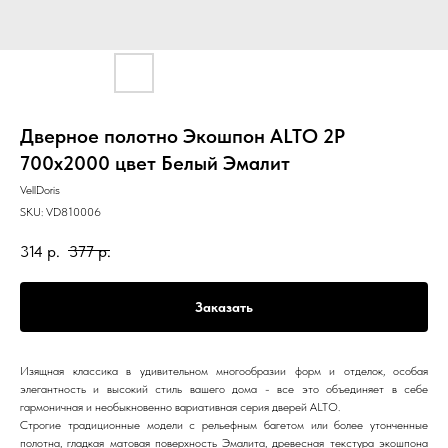
Дверное полотно Экошпон ALTO 2P
700х2000 цвет Белый Эмалит
VellDoris
SKU:
VD810006
314
р.
377
р.
Заказать
Изящная классика в удивительном многообразии форм и отделок, особая
элегантность и высокий стиль вашего дома - все это объединяет в себе
гармоничная и необыкновенно вариативная серия дверей ALTO.
Строгие традиционные модели с рельефным багетом или более утонченные
полотна, гладкая матовая поверхность Эмалита, древесная текстура экошпона