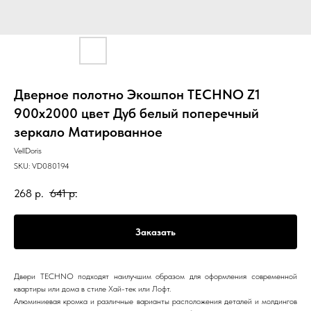
Дверное полотно Экошпон TECHNO Z1
900х2000 цвет Дуб белый поперечный
зеркало Матированное
VellDoris
SKU:
VD080194
268
р.
641
р.
Заказать
Двери TECHNO подходят наилучшим образом для оформления современной
квартиры или дома в стиле Хай-тек или Лофт.
Алюминиевая кромка и различные варианты расположения деталей и молдингов