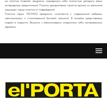
на полотне позволят аккуратно подчеркнуть либо полностью раскрыть ваши
интерьерные предпочтения. Помимо декоративных свойств кромка из алюминия
защищает торцы полотна от повреждений.
Полотна серии TECHNO прекрасно сочетаются с современной мебелью,
светильниками и стилизованной бытовой техникой. В линейке представлены
модели в покрытии Экошпон с алюминиевыми молдингами либо матированным
зеркалом.