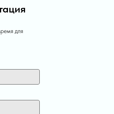
тация
время для