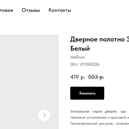
ловия
Отзывы
Контакты
Дверное полотно 
Белый
VellDoris
SKU:
VD1000226
419
р.
503
р.
Заказать
Уникальная серия дверей, где
техникой исполнения и красивой 
Геометрический рисунок, получе