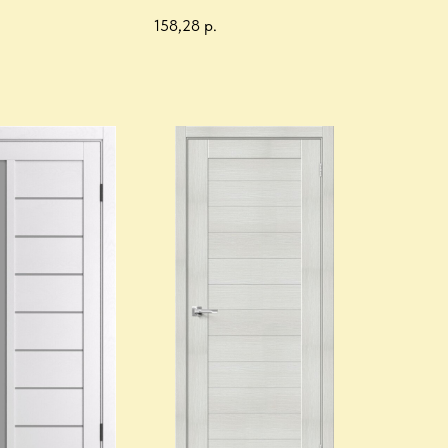
158,28
р.