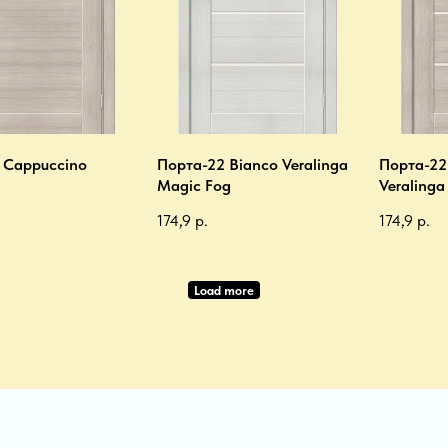
 Cappuccino
Порта-22 Bianco Veralinga
Порта-22
Magic Fog
Veralinga
174,9
р.
174,9
р.
Load more