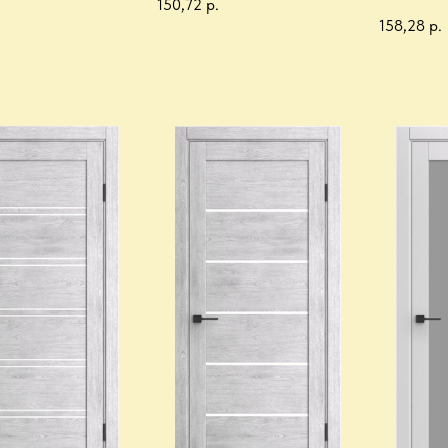
150,72
р.
158,28
р.