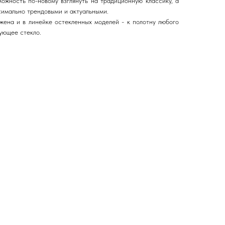
ожность по-новому взглянуть на традиционную классику, а
имально трендовыми и актуальными.
жена и в линейке остекленных моделей - к полотну любого
ующее стекло.