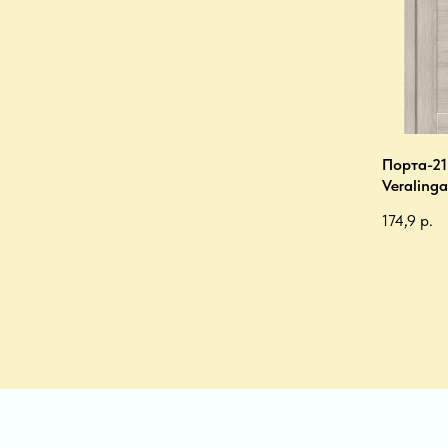
Порта-21
Veralinga
174,9
р.