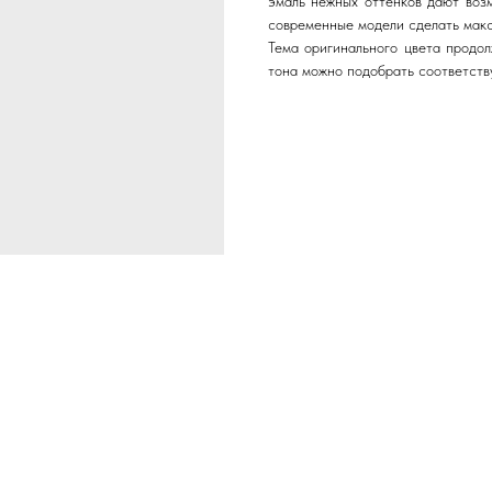
эмаль нежных оттенков дают возм
современные модели сделать макс
Тема оригинального цвета продол
тона можно подобрать соответств