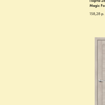
Порта-28
Magic Fo
158,28
р.