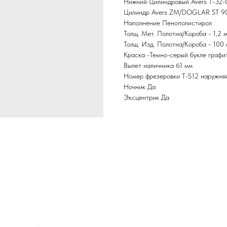
Нижний Цилиндровый Avers T-32
Цилиндр Avers ZM/DOGLAR ST 9
Наполнение Пенополистирол
Толщ. Мет. Полотна/Короба - 1,2
Толщ. Изд. Полотна/Короба - 100 
Краска -Темно-серый букле графи
Вылет наличника 61 мм
Номер фрезеровки Т-S12 наружняя 
Ночник Да
Эксцентрик Да