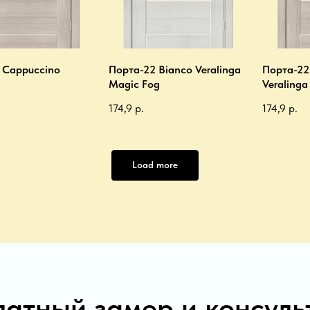
 Cappuccino
Порта-22 Bianco Veralinga
Порта-22
Magic Fog
Veralinga
174,9
р.
174,9
р.
Load more
латный замер и консуль