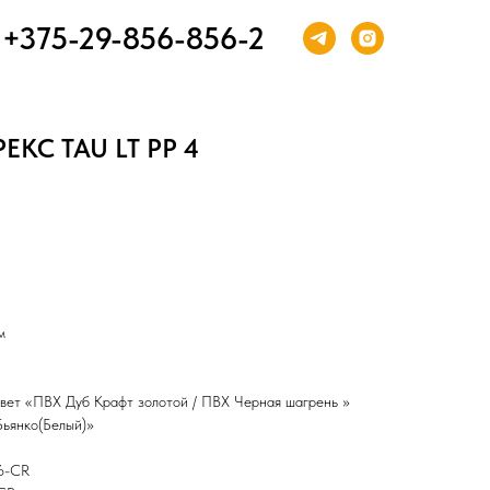
+375-29-856-856-2
РЕКС TAU LT РP 4
м
вет «ПВХ Дуб Крафт золотой / ПВХ Черная шагрень »
Бьянко(Белый)»
S6-CR