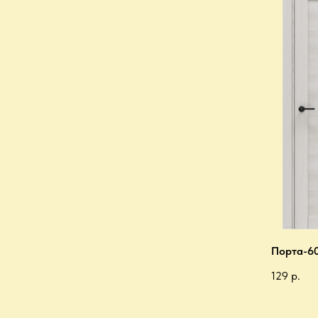
Порта-60
129
р.