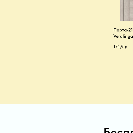
Порта-21
Veralinga
174,9
р.
Бесп