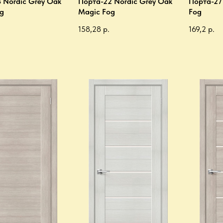
 Nordic Grey Oak
Порта-22 Nordic Grey Oak
Порта-27
g
Magic Fog
Fog
158,28
р.
169,2
р.