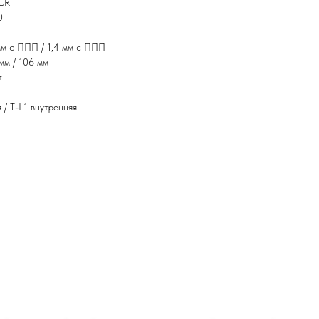
-CR
0
 мм с ППП / 1,4 мм с ППП
мм / 106 мм
т
/ Т-L1 внутренняя