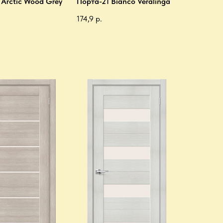
 Arctic Wood Grey
Порта-21 Bianco Veralinga
174,9
р.