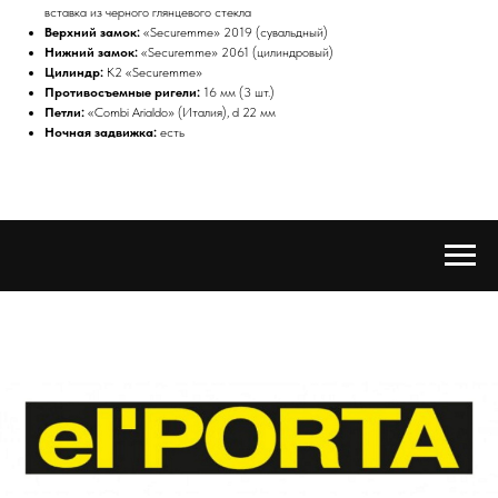
вставка из черного глянцевого стекла
Верхний замок:
«Securemme» 2019 (сувальдный)
Нижний замок:
«Securemme» 2061 (цилиндровый)
Цилиндр:
K2 «Securemme»
Противосъемные ригели:
16 мм (3 шт.)
Петли:
«Combi Arialdo» (Италия), d 22 мм
Ночная задвижка:
есть