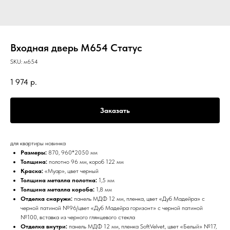
Входная дверь М654 Статус
SKU:
м654
1 974
р.
Заказать
для квартиры новинка
Размеры:
870, 960*2050 мм
Толщина:
полотно 96 мм, короб 122 мм
Краска:
«Муар», цвет черный
Толщина металла полотна:
1,5 мм
Толщина металла короба:
1,8 мм
Отделка снаружи:
панель МДФ 12 мм, пленка, цвет «Дуб Мадейра» с
черной патиной №96/цвет «Дуб Мадейра горизонт» с черной патиной
№100, вставка из черного глянцевого стекла
Отделка внутри:
панель МДФ 12 мм, пленка SoftVelvet, цвет «Белый» №17,