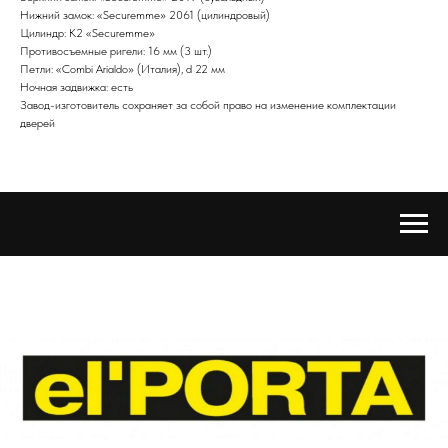
Нижний замок: «Securemme» 2061 (цилиндровый)
Цилиндр: K2 «Securemme»
Противосъемные ригели: 16 мм (3 шт.)
Петли: «Combi Arialdo» (Италия), d 22 мм
Ночная задвижка: есть
Завод-изготовитель сохраняет за собой право на изменение комплектации
дверей