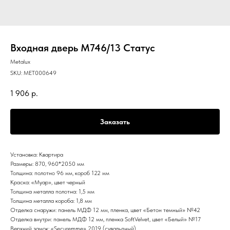
Входная дверь М746/13 Статус
Metalux
SKU:
МЕТ000649
1 906
р.
Заказать
Установка: Квартира
Размеры: 870, 960*2050 мм
Толщина: полотно 96 мм, короб 122 мм
Краска: «Муар», цвет черный
Толщина металла полотна: 1,5 мм
Толщина металла короба: 1,8 мм
Отделка снаружи: панель МДФ 12 мм, пленка, цвет «Бетон темный» №42
Отделка внутри: панель МДФ 12 мм, пленка SoftVelvet, цвет «Белый» №17
Верхний замок: «Securemme» 2019 (сувальдный)