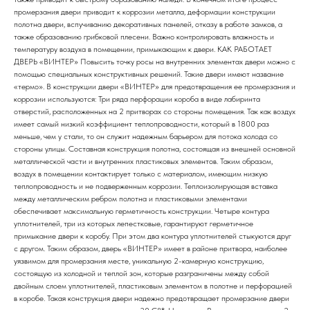
промерзания двери приводит к коррозии металла, деформации конструкции
полотна двери, вспучиванию декоративных панелей, отказу в работе замков, а
также образованию грибковой плесени. Важно контролировать влажность и
температуру воздуха в помещении, примыкающим к двери. КАК РАБОТАЕТ
ДВЕРЬ «ВИНТЕР» Повысить точку росы на внутренних элементах двери можно с
помощью специальных конструктивных решений. Такие двери имеют название
«термо». В конструкции двери «ВИНТЕР» для предотвращения ее промерзания и
коррозии используются: Три ряда перфорации короба в виде лабиринта
отверстий, расположенных на 2 притворах со стороны помещения. Так как воздух
имеет самый низкий коэффициент теплопроводности, который в 1800 раз
меньше, чем у стали, то он служит надежным барьером для потока холода со
стороны улицы. Составная конструкция полотна, состоящая из внешней основной
металлической части и внутренних пластиковых элементов. Таким образом,
воздух в помещении контактирует только с материалом, имеющим низкую
теплопроводность и не подверженным коррозии. Теплоизолирующая вставка
между металлическим ребром полотна и пластиковыми элементами
обеспечивает максимальную герметичность конструкции. Четыре контура
уплотнителей, три из которых лепестковые, гарантируют герметичное
примыкание двери к коробу. При этом два контура уплотнителей стыкуются друг
с другом. Таким образом, дверь «ВИНТЕР» имеет в районе притвора, наиболее
уязвимом для промерзания месте, уникальную 2-камерную конструкцию,
состоящую из холодной и теплой зон, которые разграничены между собой
двойным слоем уплотнителей, пластиковым элементом в полотне и перфорацией
в коробе. Такая конструкция двери надежно предотвращает промерзание двери