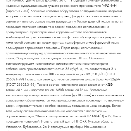
при температуре на улице до минус 30 С°*. На двери «Винтер» установлены 2
надежных сувальдных замка лучшего российского производителя ГАРДИАН
(гарантия 7 лет). Ключевые накладки оборудованы подпружиненными шторками,
которые отсекают поток холодного воздуха. Для удобства пользования ключи от
верхнего и нижнего замков имеют разную длину. Так как дверной глазок является
локальным мостиком холода, то в данной модели его использование не
предусмотрено. Предотвращение коррозии металла обеспечивается
комбинацией из трех защитных слоев: фосфатным, образующимся в результате
химической реакции; цинковым грунтом; полиэфирным атмосфероустойчивым
полимерным порошковым покрытием. Порог двери, испытывающий
дополнительную нагрузку, дополнительно защищен накладкой из нержавеющей
стали. Общая толщина полотна двери составляет 111 мм. Основным
теплоизолирующим наполнителем является плита из пенополистирола
собственного производства плотностью 35 кг/куб. м., что соответствует 3-х
камерному стеклопакету или 100 см кирпичной кладки К=1,2 Вт/м²С (ГОСТ
26602.1-99) 1 класс, при этом достигается снижение шума в 8 раз Ra=32дБА
(ГОСТ 26602.3-99). Также в состав наполнителя двери входят лист ХДФ
толщиной 4 мм и царговая панель МДФ толщиной 16 мм. Заявляемые
некоторыми производителями многослойные (до 10 слоев) наполнители являются
совершенно избыточными, так как промерзание двери происходит по периметру
двери, и приводят только к необоснованному повышению цены на дверь. Более
того, между слоями возможно выделение конденсата с последующим
образованием льда. *Выписка из протокола испытаний UZ №14(D) – 19. Место
проведения испытаний: Испытательный центр НИОКР, Тульская область, г.
Узловая, ул. Дубовская, д. 2а. Используемые приборы: Наименование