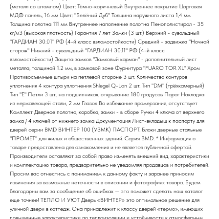
(металл со штампом) Цвет: Тёмно-коричневый Внутреннее покрытие Царговая
МДФ панель, 16 мм Цвет: "Белёный Дуб" Толщина наружного листа 1,4 мм
Толщина полотна 111 мм Внутреннее наполнение полотна Пенополистирол - 35
кг/м3 (высокая плотность) Гарантия 7 лет Замки (3 шт.) Верхний - сувальдный
"ГАРДИАН 30.01" РФ (4-й класс взломостойкости) Средний - задвижка "Ночной
сторож" Нижний - сувальдный "ГАРДИАН 30.11" РФ (4-й класс
взломостойкости) Защита замков "Замковый карман" - дополнительный лист
металла, толщиной 1.2 мм, в замковой зоне Фурнитура "FUARO TOR XL" Хром
Противосъемные штыри на петлевой стороне 3 шт. Количество контуров
уплотнения 4 контура уплотнения Shlegel Q-Lon 2 шт. Тип "DM" (трёхкамерный)
Тип "E" Петли 3 шт., на подшипниках, открывание 180 градусов Порог Накладка
из нержавеющей стали, 2 мм Глазок Во избежание промерзания, отсутствует
Комплект Дверное полотно, коробка, замки - в сборе Ручки 4 ключа от верхнего
замка / 4 ключей от нижнего замка Документация Лист-вкладыш к паспорту для
дверей серии BMD ВИНТЕР 100 (УЗМК) ПАСПОРТ. Блоки дверные стальные
"ПРОМЕТ" для жилых и общественных зданий. Серия BMD. * Информация о
товаре предоставлена для ознакомления и не является публичной офертой.
Производители оставляют за собой право изменять внешний вид, характеристики
и комплектацию товара, предварительно не уведомляя продавцов и потребителей.
Просим вас отнестись с пониманием к данному факту и заранее приносим
извинения за возможные неточности в описании и фотографиях товара. Будем
благодарны вам за сообщение об ошибках — это поможет сделать наш каталог
еще точнее! ТЕПЛО И УЮТ Дверь «ВИНТЕР» это оптимальное решение для
уличной двери в коттедж. Она принадлежит к классу дверей «термо», имеющих
повышенные характеристики по теплоизоляции и устойчивости к атмосферным