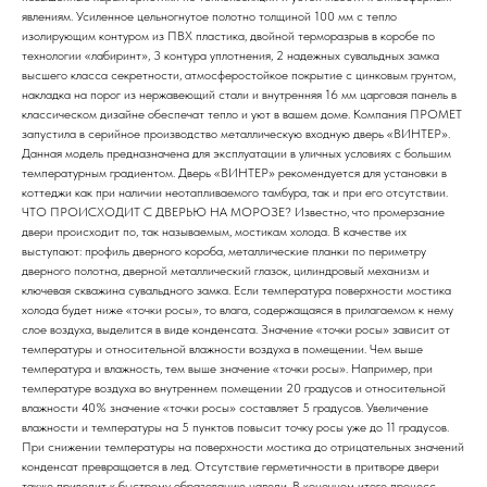
явлениям. Усиленное цельногнутое полотно толщиной 100 мм с тепло
изолирующим контуром из ПВХ пластика, двойной терморазрыв в коробе по
технологии «лабиринт», 3 контура уплот­нения, 2 надежных сувальдных замка
высшего класса секретности, атмосферостойкое покрытие с цинковым грунтом,
накладка на порог из нержавеющий стали и внутренняя 16 мм царговая панель в
классическом дизайне обеспечат тепло и уют в вашем доме. Компания ПРОМЕТ
запустила в серийное производство металлическую входную дверь «ВИНТЕР».
Данная модель предназначена для эксплуатации в уличных условиях с большим
температурным градиентом. Дверь «ВИНТЕР» рекомендуется для установки в
коттеджи как при наличии неотапливаемого тамбура, так и при его отсутствии.
ЧТО ПРОИСХОДИТ С ДВЕРЬЮ НА МОРОЗЕ? Известно, что промерзание
двери происходит по, так называемым, мостикам холода. В качестве их
выступают: профиль дверного короба, металлические планки по периметру
дверного полотна, дверной металлический глазок, цилиндровый механизм и
ключевая скважина сувальдного замка. Если температура поверхности мостика
холода будет ниже «точки росы», то влага, содержащаяся в прилагаемом к нему
слое воздуха, выделится в виде конденсата. Значение «точки росы» зависит от
температуры и относительной влажности воздуха в помещении. Чем выше
температура и влажность, тем выше значение «точки росы». Например, при
температуре воздуха во внутреннем помещении 20 градусов и относительной
влажности 40% значение «точки росы» составляет 5 градусов. Увеличение
влажности и температуры на 5 пунктов повысит точку росы уже до 11 градусов.
При снижении температуры на поверхности мостика до отрицательных значений
конденсат превращается в лед. Отсутствие герметичности в притворе двери
также приводит к быстрому образованию наледи. В конечном итоге процесс