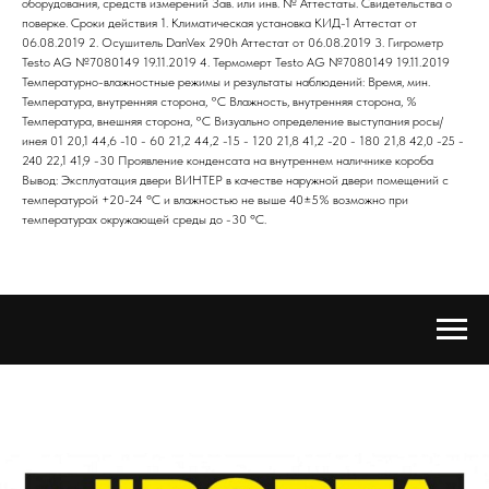
оборудования, средств измерений Зав. или инв. № Аттестаты. Свидетельства о
поверке. Сроки действия 1. Климатическая установка КИД-1 Аттестат от
06.08.2019 2. Осушитель DanVex 290h Аттестат от 06.08.2019 3. Гигрометр
Testo AG №7080149 19.11.2019 4. Термомерт Testo AG №7080149 19.11.2019
Температурно-влажностные режимы и результаты наблюдений: Время, мин.
Температура, внутренняя сторона, °С Влажность, внутренняя сторона, %
Температура, внешняя сторона, °С Визуально определение выступания росы/
инея 01 20,1 44,6 -10 - 60 21,2 44,2 -15 - 120 21,8 41,2 -20 - 180 21,8 42,0 -25 -
240 22,1 41,9 -30 Проявление конденсата на внутреннем наличнике короба
Вывод: Эксплуатация двери ВИНТЕР в качестве наружной двери помещений с
температурой +20-24 ºС и влажностью не выше 40±5% возможно при
температурах окружающей среды до -30 ºС.