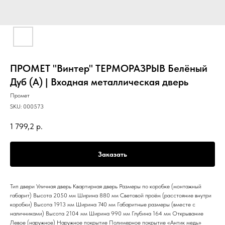
ПРОМЕТ "Винтер" ТЕРМОРАЗРЫВ Белёный
Дуб (А) | Входная металлическая дверь
Промет
SKU:
000573
1 799,2
р.
Заказать
Тип двери Уличная дверь Квартирная дверь Размеры по коробке (монтажный
габарит) Высота 2050 мм Ширина 880 мм Световой проём (расстояние внутри
коробки) Высота 1913 мм Ширина 740 мм Габаритные размеры (вместе с
наличниками) Высота 2104 мм Ширина 990 мм Глубина 164 мм Открывание
Левое (наружное) Наружное покрытие Полимерное покрытие «Антик медь»