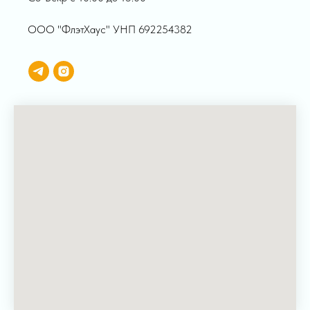
ООО "ФлэтХаус" УНП 692254382