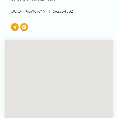
ООО "ФлэтХаус" УНП 692254382