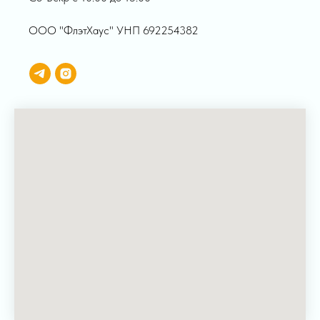
ООО "ФлэтХаус" УНП 692254382