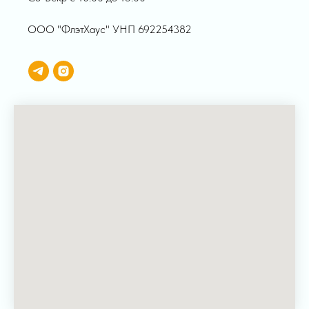
ООО "ФлэтХаус" УНП 692254382