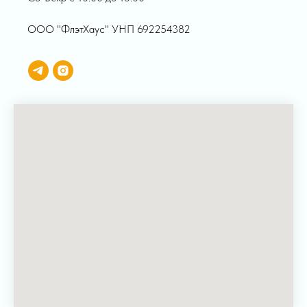
ООО "ФлэтХаус" УНП 692254382