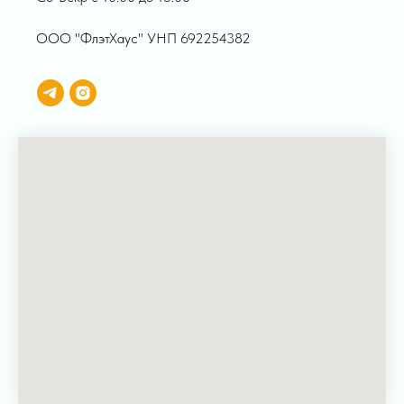
ООО "ФлэтХаус" УНП 692254382