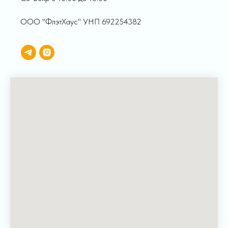
ООО "ФлэтХаус" УНП 692254382