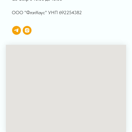
ООО "ФлэтХаус" УНП 692254382